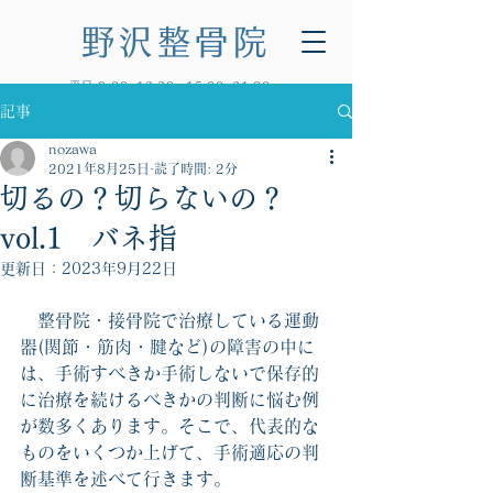
野沢整骨院
平日 9:00~12:30・15:00~21:00
土曜 8:00~14:00（木曜午後・日曜休診）
記事
※日曜の診療に関しては「診療スケジュール」
をご確認ください。
nozawa
2021年8月25日
読了時間: 2分
切るの？切らないの？
vol.1 バネ指
更新日：
2023年9月22日
　整骨院・接骨院で治療している運動
器(関節・筋肉・腱など)の障害の中に
は、手術すべきか手術しないで保存的
に治療を続けるべきかの判断に悩む例
が数多くあります。そこで、代表的な
ものをいくつか上げて、手術適応の判
断基準を述べて行きます。